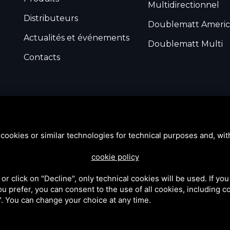
Multidirectionnel
Distributeurs
Doublematt Americ
Actualités et événements
Doublematt Multi
Contacts
cookies or similar technologies for technical purposes and, wit
cookie policy
k or click on "Decline", only technical cookies will be used. If yo
 you prefer, you can consent to the use of all cookies, including 
 site est protégé par Google reCAPTCHA v3,
Privacy Policy
e
Terms 
l". You can change your choice at any time.