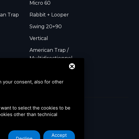
Micro 60
an Trap
Rabbit + Looper
Swing 20+90
Vertical
American Trap /
Multidirectionnel
h your consent, also for other
u want to select the cookies to be
cookies other than technical
of Service
di Google.
Accept
Decline