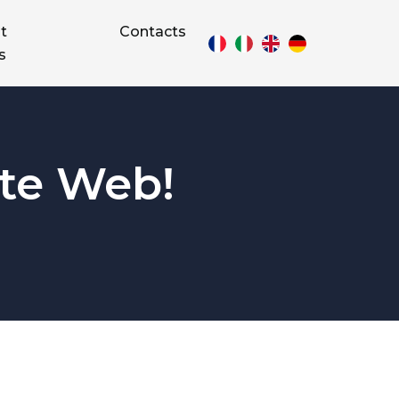
t
Contacts
s
ite Web!