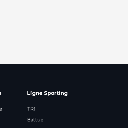
e
Ligne Sporting
e
TR1
Battue