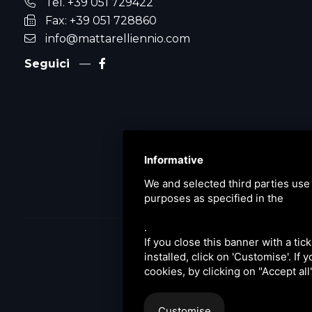
Tel. +39 051 729422
Fax: +39 051 728860
info@mattarelliennio.com
Seguici
Informative
We and selected third parties use 
purposes as specified in the
.
If you close this banner with a tic
installed, click on 'Customise'. If
Privacy
|
Sitemap
Ce
cookies, by clicking on "Accept al
Customise