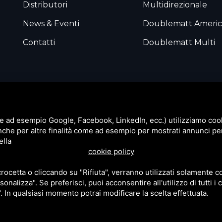
Distributori
Multidirezionale
News & Eventi
Doublematt Americ
Contatti
Doublematt Multi
e ad esempio Google, Facebook, LinkedIn, ecc.) utilizziamo cooki
nche per altre finalità come ad esempio per mostrati annunci pe
ella
cookie policy
cetta o cliccando su "Rifiuta", verranno utilizzati solamente co
sonalizza". Se preferisci, puoi acconsentire all'utilizzo di tutti i
sto sito è protetto da Google reCAPTCHA v3,
Privacy Policy
e
Terms
". In qualsiasi momento potrai modificare la scelta effettuata.