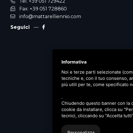
Tel. +39 051 729422
Fax: +39 051 728860
info@mattarelliennio.com
Seguici
Informativa
Noi e terze parti selezionate (com
tecniche e, con il tuo consenso, a
più utili per te, come specificato n
.
Chiudendo questo banner con la cro
cookie da installare, clicca su "Per
Privacy
|
Sitemap
Que
tecnici, cliccando su "Accetta tutti
Personalizza