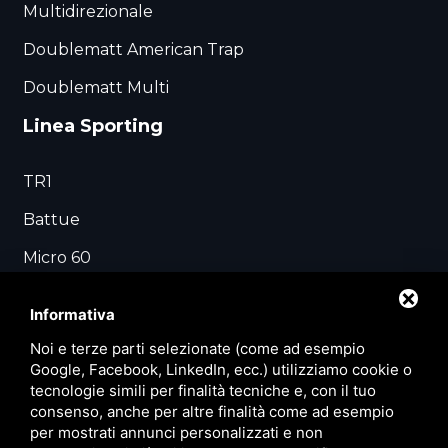
Multidirezionale
Doublematt American Trap
Doublematt Multi
Linea Sporting
TR1
Battue
Micro 60
Rabbit + Looper
Informativa
Swing 20+90
Noi e terze parti selezionate (come ad esempio
Google, Facebook, LinkedIn, ecc.) utilizziamo cookie o
Verticale
tecnologie simili per finalità tecniche e, con il tuo
American Trap / Multidirezionale
consenso, anche per altre finalità come ad esempio
per mostrati annunci personalizzati e non